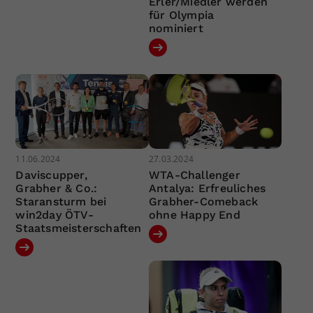
Erler/Miedler werden
für Olympia
nominiert
11.06.2024
27.03.2024
Daviscupper,
WTA-Challenger
Grabher & Co.:
Antalya: Erfreuliches
Staransturm bei
Grabher-Comeback
win2day ÖTV-
ohne Happy End
Staatsmeisterschaften