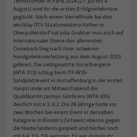
Tennisturnier in Paris 2024 (27. Juli bis 4.
Dieser Wert speichert Ihre Consent-
August) sind ihr die ersten Erfolgserlebnisse
Einstellungen. Unter anderem eine
geglückt: Nach einem Viertelfinale bei den
zufällig generierte ID, für die
win2day ÖTV-Staatsmeisterschaften in
Zweck
historische Speicherung Ihrer
Oberpullendorf hat Julia Grabher nun auch auf
vorgenommen Einstellungen, falls der
internationaler Ebene den allerersten
Webseiten-Betreiber dies eingestellt
hat.
Comeback-Sieg nach ihrer schweren
Handgelenksverletzung aus dem August 2023
gefeiert. Die siebtgesetzte Vorarlbergerin
(WTA 313) schlug beim ITF-W35-
Sandplatzevent in Aschaffenburg in der ersten
Hauptrunde am Mittwochabend die
Qualifikantin Jasmijn Gimbrere (WTA 695)
deutlich mit 6:3, 6:2. Die 28-Jährige hatte vor
zwei Wochen bei einem Event in derselben
Kategorie in Klosters (Schweiz) ebenso gegen
die Niederländerin gespielt und hierbei noch
mit 6:4, 3:6, 3:6 verloren. Es war damals ihr