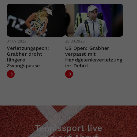
01.09.2023
28.08.2023
Verletzungspech:
US Open: Grabher
Grabher droht
verpasst mit
längere
Handgelenksverletzung
Zwangspause
ihr Debüt
Tennissport live