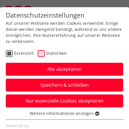
Zurück zur Newsübersicht
Datenschutzeinstellungen
Salzburger Tennisverband
Auf unserer Webseite werden Cookies verwendet. Einige
davon werden zwingend benötigt, während es uns andere
ermöglichen, Ihre Nutzererfahrung auf unserer Webseite
zu verbessern.
Turniere
ITF
Essenziell
Statistiken
ITF Aschaffenburg:
Grabher gelingt 1.
Alle akzeptieren
internationaler
Speichern & schließen
Comeback-Sieg
Nur essenzielle Cookies akzeptieren
Und das ausgerechnet gegen ihre
Bezwingerin von vor zwei Wochen in
Weitere Informationen anzeigen
Essenziell
Klosters.
Essenzielle Cookies werden für grundlegende
Powered by