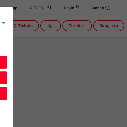
ÖTV App
ÖTV TV
Login
Suchen
den
DC-Tickets
Liga
Turniere
Rangliste