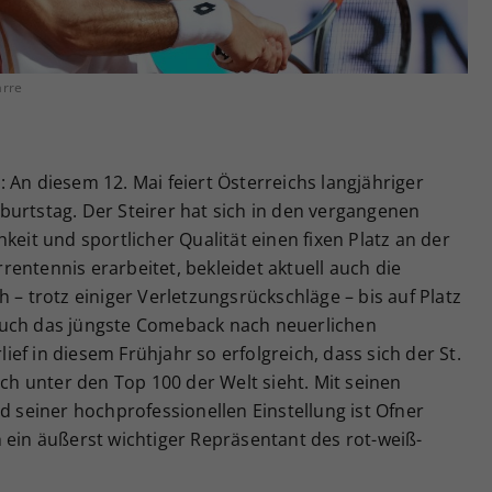
Zweck
generierte ID, für die historische Speicherung
Ihrer vorgenommen Einstellungen, falls der
Webseiten-Betreiber dies eingestellt hat.
arre
 An diesem 12. Mai feiert Österreichs langjähriger
burtstag. Der Steirer hat sich in den vergangenen
keit und sportlicher Qualität einen fixen Platz an der
entennis erarbeitet, bekleidet aktuell auch die
 – trotz einiger Verletzungsrückschläge – bis auf Platz
Auch das jüngste Comeback nach neuerlichen
ef in diesem Frühjahr so erfolgreich, dass sich der St.
ich unter den Top 100 der Welt sieht. Mit seinen
d seiner hochprofessionellen Einstellung ist Ofner
 ein äußerst wichtiger Repräsentant des rot-weiß-