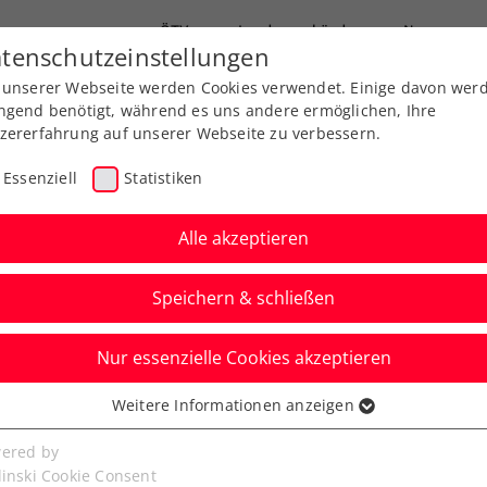
ÖTV
Landesverbände
News
tenschutzeinstellungen
 unserer Webseite werden Cookies verwendet. Einige davon wer
Ausbildung
Services
Über uns
ngend benötigt, während es uns andere ermöglichen, Ihre
zererfahrung auf unserer Webseite zu verbessern.
Essenziell
Statistiken
Alle akzeptieren
Speichern & schließen
Nur essenzielle Cookies akzeptieren
, Sebastian Ofner!
Weitere Informationen anzeigen
ssenziell
senzielle Cookies werden für grundlegende Funktionen der
ered by
s im Herrentennis begeht ihren 30. Geburtstag.
bseite benötigt. Dadurch ist gewährleistet, dass die Webseite
linski Cookie Consent