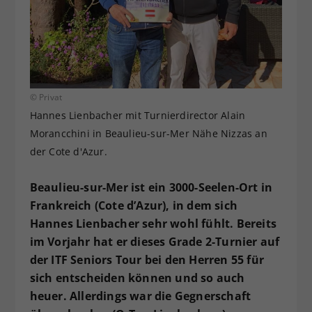
Dieser Wert speichert Ihre Consent-
Einstellungen. Unter anderem eine
zufällig generierte ID, für die
Zweck
historische Speicherung Ihrer
vorgenommen Einstellungen, falls der
Webseiten-Betreiber dies eingestellt
© Privat
hat.
Hannes Lienbacher mit Turnierdirector Alain
Morancchini in Beaulieu-sur-Mer Nähe Nizzas an
der Cote d'Azur.
Beaulieu-sur-Mer ist ein 3000-Seelen-Ort in
Frankreich (Cote d’Azur), in dem sich
Hannes Lienbacher sehr wohl fühlt. Bereits
im Vorjahr hat er dieses Grade 2-Turnier auf
der ITF Seniors Tour bei den Herren 55 für
sich entscheiden können und so auch
heuer. Allerdings war die Gegnerschaft