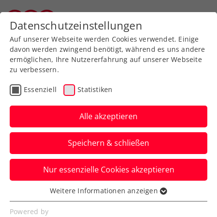
Zurück zur Newsübersicht
Datenschutzeinstellungen
Salzburger Tennisverband
Auf unserer Webseite werden Cookies verwendet. Einige
davon werden zwingend benötigt, während es uns andere
ermöglichen, Ihre Nutzererfahrung auf unserer Webseite
zu verbessern.
Turniere
Senioren
Essenziell
Statistiken
Hannes Lienbacher
meldet sich mit
Alle akzeptieren
Turniersieg zurück
Speichern & schließen
Eine Knieverletzung ausgeheilt und eine
Nur essenzielle Cookies akzeptieren
Geige selbst gebaut
Weitere Informationen anzeigen
Verfasst von: Peter Bazzanella, 10.03.2020
Essenziell
Essenzielle Cookies werden für grundlegende
Powered by