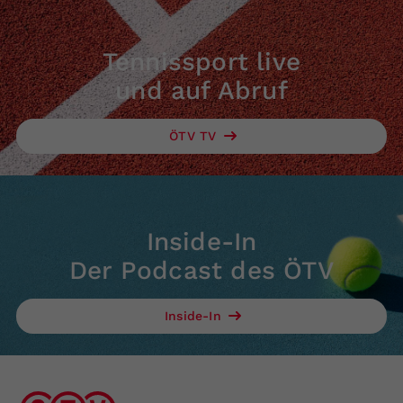
Tennissport live
und auf Abruf
ÖTV TV
Inside-In
Der Podcast des ÖTV
Inside-In