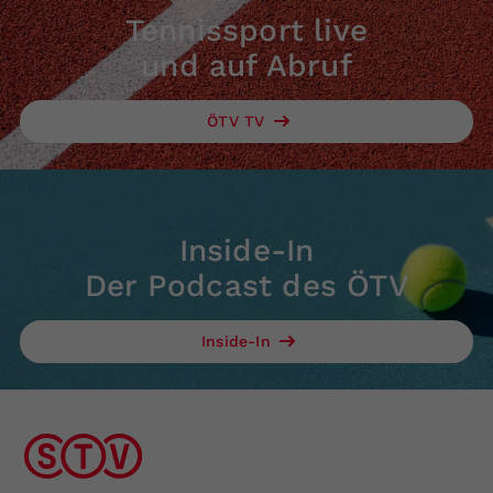
Tennissport live
und auf Abruf
ÖTV TV
Inside-In
Der Podcast des ÖTV
Inside-In