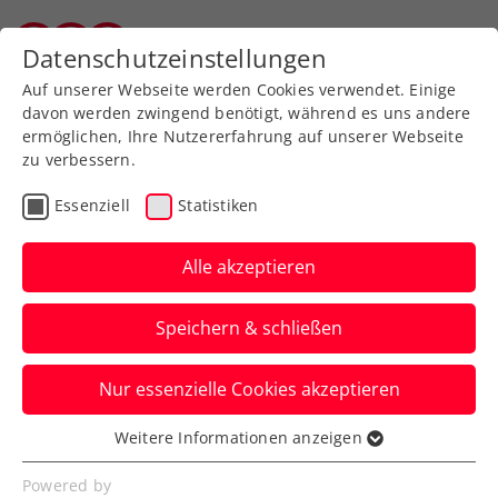
Zurück zur Newsübersicht
Datenschutzeinstellungen
Salzburger Tennisverband
Auf unserer Webseite werden Cookies verwendet. Einige
davon werden zwingend benötigt, während es uns andere
ermöglichen, Ihre Nutzererfahrung auf unserer Webseite
zu verbessern.
Ausbildung
Verbands-Info
Essenziell
Statistiken
„Gib dem nächsten
Spiel/Schlag/Satz die
Alle akzeptieren
Chance, dass er
Speichern & schließen
einzigartig sein kann!“
Nur essenzielle Cookies akzeptieren
Mentalcoaching, die Zweite für
wettkampfbegeisterte Tennisdamen
Weitere Informationen anzeigen
Essenziell
Verfasst von: Erich Mild, 18.11.2022
Essenzielle Cookies werden für grundlegende
Powered by