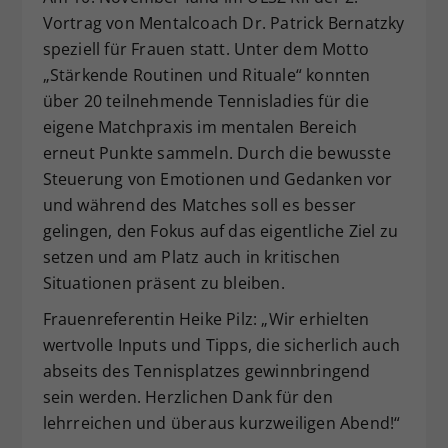
Vortrag von Mentalcoach Dr. Patrick Bernatzky
Dieser Wert speichert Ihre Consent-
Einstellungen. Unter anderem eine
speziell für Frauen statt. Unter dem Motto
zufällig generierte ID, für die
„Stärkende Routinen und Rituale“ konnten
Zweck
historische Speicherung Ihrer
über 20 teilnehmende Tennisladies für die
vorgenommen Einstellungen, falls der
eigene Matchpraxis im mentalen Bereich
Webseiten-Betreiber dies eingestellt
erneut Punkte sammeln. Durch die bewusste
hat.
Steuerung von Emotionen und Gedanken vor
und während des Matches soll es besser
gelingen, den Fokus auf das eigentliche Ziel zu
setzen und am Platz auch in kritischen
Situationen präsent zu bleiben.
Frauenreferentin Heike Pilz: „Wir erhielten
wertvolle Inputs und Tipps, die sicherlich auch
abseits des Tennisplatzes gewinnbringend
sein werden. Herzlichen Dank für den
lehrreichen und überaus kurzweiligen Abend!“