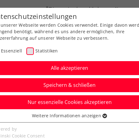
ÖTV
Landesverbände
News
tenschutzeinstellungen
 unserer Webseite werden Cookies verwendet. Einige davon wer
Ausbildung
Services
Über uns
ngend benötigt, während es uns andere ermöglichen, Ihre
zererfahrung auf unserer Webseite zu verbessern.
Essenziell
Statistiken
Alle akzeptieren
Speichern & schließen
Nur essenzielle Cookies akzeptieren
ftakt der Nico
Weitere Informationen anzeigen
ssenziell
ndation
senzielle Cookies werden für grundlegende Funktionen der
ered by
bseite benötigt. Dadurch ist gewährleistet, dass die Webseite
linski Cookie Consent