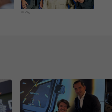
© zVg
© zVg