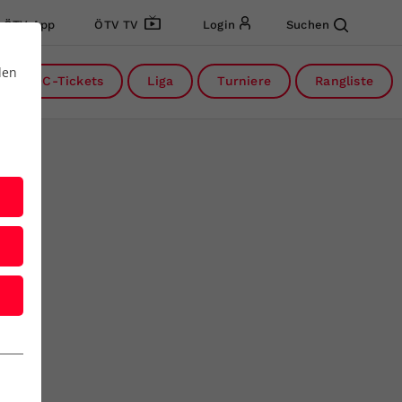
ÖTV App
ÖTV TV
Login
Suchen
den
DC-Tickets
Liga
Turniere
Rangliste