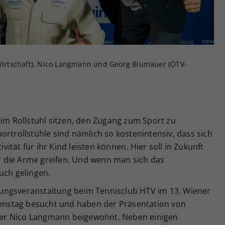
Zweck
generierte ID, für die historische Speicherung
Ihrer vorgenommen Einstellungen, falls der
Webseiten-Betreiber dies eingestellt hat.
irtschaft), Nico Langmann und Georg Blumauer (ÖTV-
 im Rollstuhl sitzen, den Zugang zum Sport zu
ortrollstühle sind nämlich so kostenintensiv, dass sich
ivität für ihr Kind leisten können. Hier soll in Zukunft
 die Arme greifen. Und wenn man sich das
uch gelingen.
ungsveranstaltung beim Tennisclub HTV im 13. Wiener
nstag besucht und haben der Präsentation von
er Nico Langmann beigewohnt. Neben einigen