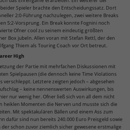
noch das Ehrengame erarbeiten. Ein weiterer der
 beider Spieler brachte den Entscheidungssatz. Dort
neller 2:0-Führung nachzulegen, zwei weitere Breaks
en 5:2-Vorsprung. Ein Break konnte Fognini noch
vierte Ofner cool zu seinem eindeutig größten
ner Box jubeln. Allen voran mit Stefan Rettl, der den
fgang Thiem als Touring Coach vor Ort betreut.
Career High
setzung der Partie mit mehrfachen Diskussionen mit
nten Spielpausen (die dennoch keine Time Violations
s verschleppt. Letztere zeigten jedoch – abgesehen
ufschlag – keine nennenswerten Auswirkungen, bis
nier nur wenig her. Ofner ließ sich von all dem nicht
h in heiklen Momenten die Nerven und musste sich die
eiten. Mit spektakulären Bällen und einem Ass zum
hn dafür sind nun bereits 240.000 Euro Preisgeld sowie
m der schon zuvor ziemlich sicher gewesene erstmalige