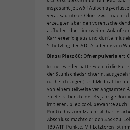
sich erst bei 0:5 mit einem Rebreak 
insgesamt je zwölf Aufschlagverluste
verabsäumte es Ofner zwar, nach sch
erzeugten aber den vorentscheidend
aufholen, doch im zweiten Anlauf ser
Karriereerfolg aus und durfte mit sei
Schützling der ATC-Akademie von Wol
Bis zu Platz 80: Ofner pulverisiert 
Immer wieder hatte Fognini die Fort
der Stuhlschiedsrichterin, ausgedeh
nach sich zogen) und Medical Timout
von einem teilweise verlangsamten A
zuletzt schenkte der 36-jährige Routi
irritieren, blieb cool, bewahrte auc
Punkte bis zum Matchball hart erarb
Abschluss machte er den Sack zu. Lo
180 ATP-Punkte. Mit Letzteren ist ih