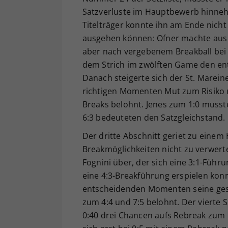
Satzverluste im Hauptbewerb hinneh
Titelträger konnte ihn am Ende nicht
ausgehen können: Ofner machte aus e
aber nach vergebenem Breakball bei 
dem Strich im zwölften Game den e
Danach steigerte sich der St. Mareiner
richtigen Momenten Mut zum Risiko 
Breaks belohnt. Jenes zum 1:0 musst
6:3 bedeuteten den Satzgleichstand.
Der dritte Abschnitt geriet zu einem 
Breakmöglichkeiten nicht zu verwe
Fognini über, der sich eine 3:1-Füh
eine 4:3-Breakführung erspielen konn
entscheidenden Momenten seine ges
zum 4:4 und 7:5 belohnt. Der vierte 
0:40 drei Chancen aufs Rebreak zum 1