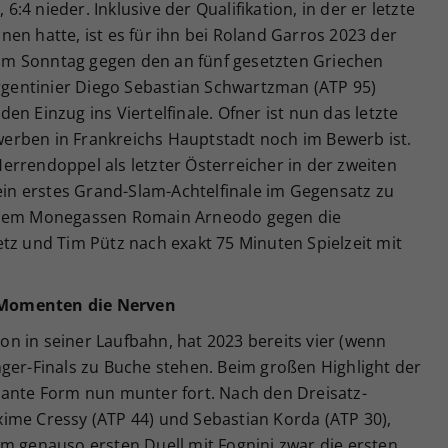
 6:4 nieder. Inklusive der Qualifikation, in der er letzte
en hatte, ist es für ihn bei Roland Garros 2023 der
t am Sonntag gegen den an fünf gesetzten Griechen
Argentinier Diego Sebastian Schwartzman (ATP 95)
 den Einzug ins Viertelfinale. Ofner ist nun das letzte
erben in Frankreichs Hauptstadt noch im Bewerb ist.
rrendoppel als letzter Österreicher in der zweiten
n erstes Grand-Slam-Achtelfinale im Gegensatz zu
t dem Monegassen Romain Arneodo gegen die
tz und Tim Pütz nach exakt 75 Minuten Spielzeit mit
 Momenten die Nerven
ison in seiner Laufbahn, hat 2023 bereits vier (wenn
ger-Finals zu Buche stehen. Beim großen Highlight der
sante Form nun munter fort. Nach den Dreisatz-
ime Cressy (ATP 44) und Sebastian Korda (ATP 30),
im genauso ersten Duell mit Fognini zwar die ersten