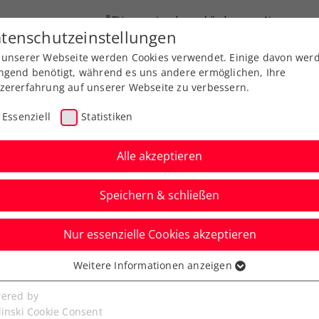
ÖTV
Landesverbände
News
tenschutzeinstellungen
 unserer Webseite werden Cookies verwendet. Einige davon wer
Ausbildung
Services
Über uns
ngend benötigt, während es uns andere ermöglichen, Ihre
zererfahrung auf unserer Webseite zu verbessern.
Essenziell
Statistiken
Alle akzeptieren
Speichern & schließen
Nur essenzielle Cookies akzeptieren
uch Fognini
Weitere Informationen anzeigen
ssenziell
fner im 1. Grand-
senzielle Cookies werden für grundlegende Funktionen der
ered by
bseite benötigt. Dadurch ist gewährleistet, dass die Webseite
linski Cookie Consent