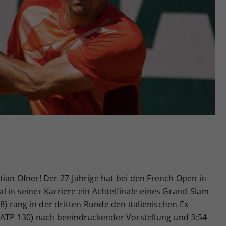
Zweck
generierte ID, für die historische Speicherung
Ihrer vorgenommen Einstellungen, falls der
Webseiten-Betreiber dies eingestellt hat.
ian Ofner! Der 27-Jährige hat bei den French Open in
 in seiner Karriere ein Achtelfinale eines Grand-Slam-
18) rang in der dritten Runde den italienischen Ex-
 (ATP 130) nach beeindruckender Vorstellung und 3:54-