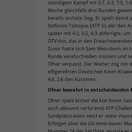
stündigem Kampf mit 5:7, 6:3, 7:5, 1:6,
Woche gleichfalls drei Runden gewonn
bereits sechste Sieg. Er spielt dami
Stefanos Tsitsipas (ATP 5), der den 
später mit 6:2, 6:2, 6:3 abfertigte, um
ÖTV-Ass, das in den Erwachsenenbew
Zuvor hatte sich Sam Weissborn im He
Runde verabschieden müssen und sei
Ofner verpasst. Der Wiener zog mi
elftgereihten Deutschen Kevin Krawie
4:6, 2:6 den Kürzeren.
Ofner bewahrt in entscheidenden
Ofner spielt bisher die klar beste Sa
auch allesamt verlorene) ATP-Challen
Sandplatzsaison setzt er seine impo
Erfolgen über die US-Amerikaner Max
Nummer 24 der Setzliste, musste er 