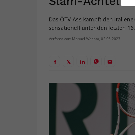
Slam-Achtelfin
ei
Das ÖTV-Ass kämpft den Italiener 
sensationell unter den letzten 16
S
Verfasst von: Manuel Wachta, 02.06.2023