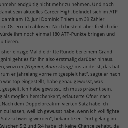
nunmehr endgültig nicht mehr zu nehmen. Und noch
 damit sein aktuelles Career High, befindet sich im ATP-
nn damit am 12. Juni Dominic Thiem um 39 Zähler
n Österreich ablösen. Noch besteht aber freilich die
 würde ihm noch einmal 180 ATP-Punkte bringen und
ultieren.
isher einzige Mal die dritte Runde bei einem Grand
gnini geht es für ihn also erstmalig darüber hinaus.
en, wozu er
(Fognini, Anmerkung)
imstande ist, das hat
arum er jahrelang vorne mitgespielt hat“, sagte er nach
h war top eingestellt, habe genau gewusst, was
 gespielt. Ich habe gewusst, ich muss präsent sein,
g als möglich herschenken“, erläuterte Ofner nach
 „Nach dem Doppelbreak im vierten Satz habe ich
n zu lassen, weil ich gewusst habe, wenn ich voll fighte
n Satz schwierig werden“, bekannte er. Dort gelang im
Zwischen 5:2 und 5:4 habe ich keine Chance gehabt, da