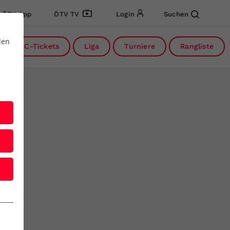
ÖTV App
ÖTV TV
Login
Suchen
den
DC-Tickets
Liga
Turniere
Rangliste