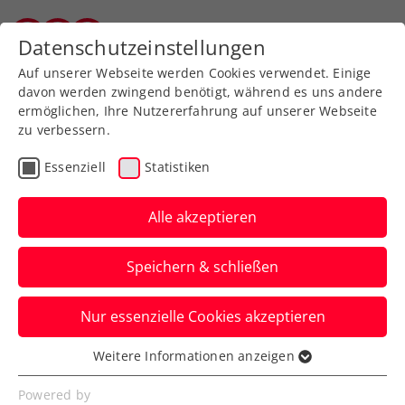
Zurück zur Newsübersicht
Datenschutzeinstellungen
Salzburger Tennisverband
Auf unserer Webseite werden Cookies verwendet. Einige
davon werden zwingend benötigt, während es uns andere
ermöglichen, Ihre Nutzererfahrung auf unserer Webseite
zu verbessern.
Verbands-Info
Essenziell
Statistiken
Förderprogramm
„Energieeffiziente
Alle akzeptieren
Sportstätten“ – Antrag
Speichern & schließen
bis 31.12.2025
Nur essenzielle Cookies akzeptieren
Von der Neuerungen bei Klima- und
Energieförderungen ist auch
Weitere Informationen anzeigen
Essenziell
„Energieeffiziente Sportstätten“ betroffen.
Essenzielle Cookies werden für grundlegende
Powered by