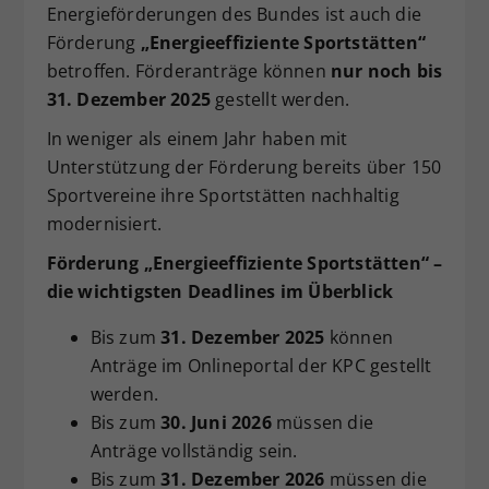
Energieförderungen des Bundes ist auch die
Dieser Wert speichert Ihre Consent-
Förderung
„Energieeffiziente Sportstätten“
Einstellungen. Unter anderem eine
betroffen. Förderanträge können
nur noch bis
zufällig generierte ID, für die
31. Dezember 2025
gestellt werden.
Zweck
historische Speicherung Ihrer
vorgenommen Einstellungen, falls der
In weniger als einem Jahr haben mit
Webseiten-Betreiber dies eingestellt
Unterstützung der Förderung bereits über 150
hat.
Sportvereine ihre Sportstätten nachhaltig
modernisiert.
Förderung „Energieeffiziente Sportstätten“ –
die wichtigsten Deadlines im Überblick
Bis zum
31. Dezember 2025
können
Anträge im Onlineportal der KPC gestellt
werden.
Bis zum
30. Juni 2026
müssen die
Anträge vollständig sein.
Bis zum
31. Dezember 2026
müssen die