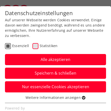
Zurück zur Newsübersicht
Datenschutzeinstellungen
Salzburger Tennisverband
Auf unserer Webseite werden Cookies verwendet. Einige
davon werden zwingend benötigt, während es uns andere
ermöglichen, Ihre Nutzererfahrung auf unserer Webseite
zu verbessern.
Verbands-Info
Essenziell
Statistiken
Förderprogramm
„Energieeffiziente
Alle akzeptieren
Sportstätten“ – Antrag
Speichern & schließen
bis 31.12.2025
Nur essenzielle Cookies akzeptieren
Von der Neuerungen bei Klima- und
Energieförderungen ist auch
Weitere Informationen anzeigen
Essenziell
„Energieeffiziente Sportstätten“ betroffen.
Essenzielle Cookies werden für grundlegende
Powered by