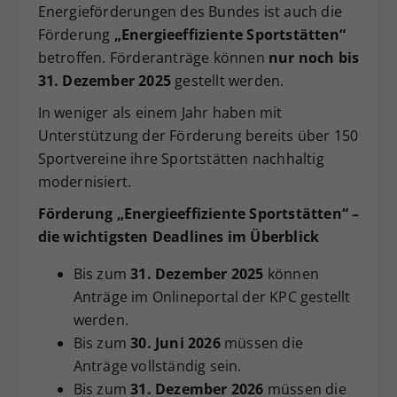
Energieförderungen des Bundes ist auch die
Dieser Wert speichert Ihre Consent-
Förderung
„Energieeffiziente Sportstätten“
Einstellungen. Unter anderem eine
betroffen. Förderanträge können
nur noch bis
zufällig generierte ID, für die
31. Dezember 2025
gestellt werden.
Zweck
historische Speicherung Ihrer
vorgenommen Einstellungen, falls der
In weniger als einem Jahr haben mit
Webseiten-Betreiber dies eingestellt
Unterstützung der Förderung bereits über 150
hat.
Sportvereine ihre Sportstätten nachhaltig
modernisiert.
Förderung „Energieeffiziente Sportstätten“ –
die wichtigsten Deadlines im Überblick
Bis zum
31. Dezember 2025
können
Anträge im Onlineportal der KPC gestellt
werden.
Bis zum
30. Juni 2026
müssen die
Anträge vollständig sein.
Bis zum
31. Dezember 2026
müssen die