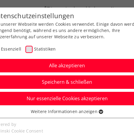
ÖTV
Landesverbände
News
tenschutzeinstellungen
 unserer Webseite werden Cookies verwendet. Einige davon wer
Ausbildung
Services
Über uns
ngend benötigt, während es uns andere ermöglichen, Ihre
zererfahrung auf unserer Webseite zu verbessern.
Essenziell
Statistiken
Alle akzeptieren
Speichern & schließen
Nur essenzielle Cookies akzeptieren
n: Thiemstag feiert
Weitere Informationen anzeigen
ssenziell
solic eröffnet am
senzielle Cookies werden für grundlegende Funktionen der
ered by
bseite benötigt. Dadurch ist gewährleistet, dass die Webseite
linski Cookie Consent