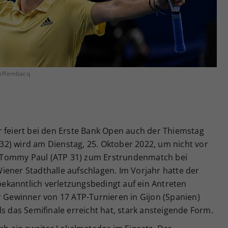
Zweck
generierte ID, für die historische Speicherung
Ihrer vorgenommen Einstellungen, falls der
Webseiten-Betreiber dies eingestellt hat.
ieffembacq
eiert bei den Erste Bank Open auch der Thiemstag
2) wird am Dienstag, 25. Oktober 2022, um nicht vor
 Tommy Paul (ATP 31) zum Erstrundenmatch bei
iener Stadthalle aufschlagen. Im Vorjahr hatte der
kanntlich verletzungsbedingt auf ein Antreten
r Gewinner von 17 ATP-Turnieren in Gijon (Spanien)
ls das Semifinale erreicht hat, stark ansteigende Form.