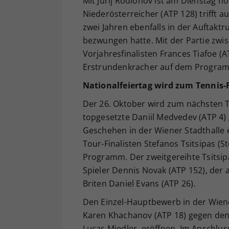
Mit Jurij Rodionov ist am Dienstag n
Niederösterreicher (ATP 128) trifft a
zwei Jahren ebenfalls in der Auftakt
bezwungen hatte. Mit der Partie zw
Vorjahresfinalisten Frances Tiafoe (A
Erstrundenkracher auf dem Progra
Nationalfeiertag wird zum Tennis-
Der 26. Oktober wird zum nächsten Te
topgesetzte Daniil Medvedev (ATP 4) 
Geschehen in der Wiener Stadthalle 
Tour-Finalisten Stefanos Tsitsipas (
Programm. Der zweitgereihte Tsitsipa
Spieler Dennis Novak (ATP 152), der a
Briten Daniel Evans (ATP 26).
Den Einzel-Hauptbewerb in der Wien
Karen Khachanov (ATP 18) gegen den U
Lucas Miedler, eröffnen. Im Anschluss 