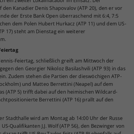
och ein zweiter Lokalmatador im Einsatz. Der
uf den Kanadier Denis Shapovalov (ATP 20), den er vor
runde der Erste Bank Open überraschend mit 6:4, 7:5
ischen dem Polen Hubert Hurkacz (ATP 11) und dem US-
TP 17) steht am Dienstag ein weiterer
mm.
Feiertag
nnis-Feiertag, schließlich greift am Mittwoch der
gegen den Georgier Nikoloz Basilashvili (ATP 93) in das
ein. Zudem stehen die Partien der dieswöchigen ATP-
Stockholm) und Matteo Berrettini (Neapel) auf dem
s (ATP 5) trifft dabei auf den heimischen Wildcard-
chtpositionierte Berrettini (ATP 16) prallt auf den
er Stadthalle wird am Montag ab 14:00 Uhr der Russe
S-Qualifikanten J.J. Wolf (ATP 56), den Bezwinger von
daran trifft US-Boy Taylor Fritz (ATP 9) ebenfalls auf