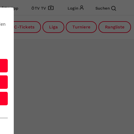
ÖTV App
ÖTV TV
Login
Suchen
den
DC-Tickets
Liga
Turniere
Rangliste