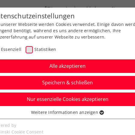
ÖTV
Landesverbände
News
tenschutzeinstellungen
 unserer Webseite werden Cookies verwendet. Einige davon wer
Ausbildung
Services
Über uns
ngend benötigt, während es uns andere ermöglichen, Ihre
zererfahrung auf unserer Webseite zu verbessern.
Essenziell
Statistiken
Alle akzeptieren
Speichern & schließen
Nur essenzielle Cookies akzeptieren
n: Thiem unterliegt im
Weitere Informationen anzeigen
ssenziell
her Tsitsipas
senzielle Cookies werden für grundlegende Funktionen der
ered by
bseite benötigt. Dadurch ist gewährleistet, dass die Webseite
linski Cookie Consent