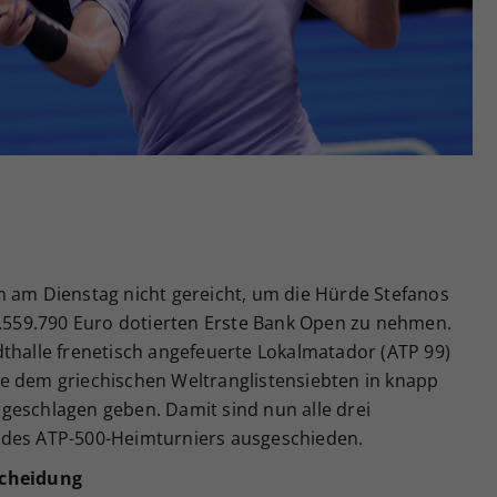
Zweck
generierte ID, für die historische Speicherung
Ihrer vorgenommen Einstellungen, falls der
Webseiten-Betreiber dies eingestellt hat.
m am Dienstag nicht gereicht, um die Hürde Stefanos
 2.559.790 Euro dotierten Erste Bank Open zu nehmen.
dthalle frenetisch angefeuerte Lokalmatador (ATP 99)
e dem griechischen Weltranglistensiebten in knapp
:6 geschlagen geben. Damit sind nun alle drei
 des ATP-500-Heimturniers ausgeschieden.
scheidung