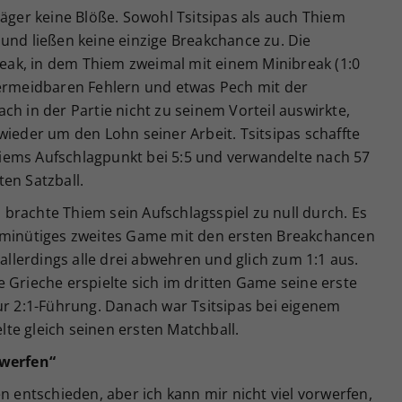
läger keine Blöße. Sowohl Tsitsipas als auch Thiem
und ließen keine einzige Breakchance zu. Die
break, in dem Thiem zweimal mit einem Minibreak (1:0
vermeidbaren Fehlern und etwas Pech mit der
ch in der Partie nicht zu seinem Vorteil auswirkte,
wieder um den Lohn seiner Arbeit. Tsitsipas schaffte
iems Aufschlagpunkt bei 5:5 und verwandelte nach 57
en Satzball.
brachte Thiem sein Aufschlagsspiel zu null durch. Es
5-minütiges zweites Game mit den ersten Breakchancen
 allerdings alle drei abwehren und glich zum 1:1 aus.
 Grieche erspielte sich im dritten Game seine erste
ur 2:1-Führung. Danach war Tsitsipas bei eigenem
te gleich seinen ersten Matchball.
rwerfen“
n entschieden, aber ich kann mir nicht viel vorwerfen,