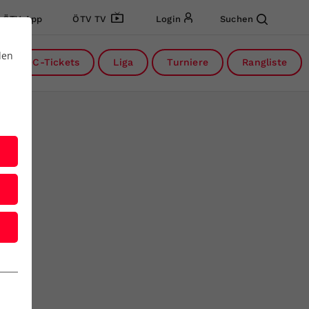
ÖTV App
ÖTV TV
Login
Suchen
den
DC-Tickets
Liga
Turniere
Rangliste