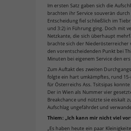
Im ersten Satz gaben sich die Aufsch
brachten ihr Service souverän durch 
Entscheidung fiel schließlich im Tie
und 3:2) in Führung ging. Doch mit 
Netzkante, die sich überhaupt mehrfa
brachte sich der Niederösterreicher 
den vorentscheidenden Punkt bei Th
Minuten bei eigenem Service den erst
Zum Auftakt des zweiten Durchgangs 
folgte ein hart umkämpftes, rund 1
für Österreichs Ass. Tsitsipas konnte
Der in Wien als Nummer vier gesetzte
Breakchance und nützte sie eiskalt z
Aufschlag ungefährdet und verwandel
Thiem: „Ich kann mir nicht viel vo
„Es haben heute ein paar Kleinigkeite