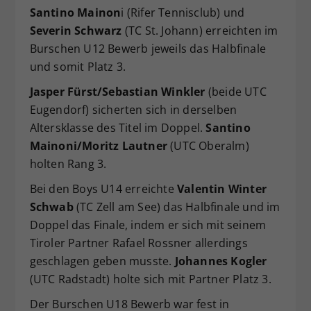
Santino Mainon
i (Rifer Tennisclub) und
Dieser Wert speichert Ihre Consent-
Severin Schwarz
(TC St. Johann) erreichten im
Einstellungen. Unter anderem eine
zufällig generierte ID, für die
Burschen U12 Bewerb jeweils das Halbfinale
Zweck
historische Speicherung Ihrer
und somit Platz 3.
vorgenommen Einstellungen, falls der
Jasper Fürst/Sebastian Winkler
(beide UTC
Webseiten-Betreiber dies eingestellt
hat.
Eugendorf) sicherten sich in derselben
Altersklasse des Titel im Doppel.
Santino
Mainoni/Moritz Lautner
(UTC Oberalm)
holten Rang 3.
Bei den Boys U14 erreichte
Valentin Winter
Schwab
(TC Zell am See) das Halbfinale und im
Doppel das Finale, indem er sich mit seinem
Tiroler Partner Rafael Rossner allerdings
geschlagen geben musste.
Johannes Kogler
(UTC Radstadt) holte sich mit Partner Platz 3.
Der Burschen U18 Bewerb war fest in