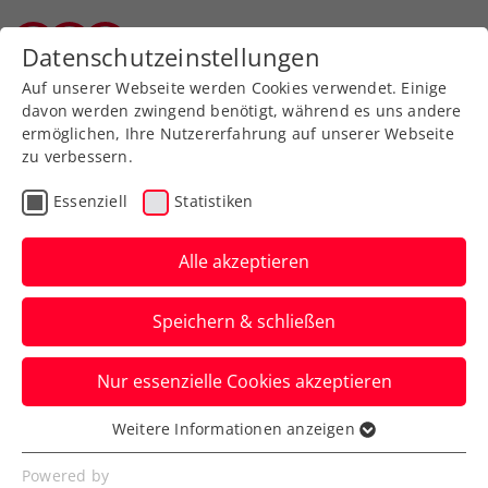
Zurück zur Newsübersicht
Datenschutzeinstellungen
Salzburger Tennisverband
Auf unserer Webseite werden Cookies verwendet. Einige
davon werden zwingend benötigt, während es uns andere
ermöglichen, Ihre Nutzererfahrung auf unserer Webseite
zu verbessern.
Turniere
Kids & Jugend
Essenziell
Statistiken
Erfolgreiche STV Jugend
in Haid
Alle akzeptieren
Das KAT 2 Turnier in Haid (OÖ) brachte
Speichern & schließen
viele Podiumsplätze
Nur essenzielle Cookies akzeptieren
Verfasst von: , 01.04.2026
Weitere Informationen anzeigen
Essenziell
Essenzielle Cookies werden für grundlegende
Powered by