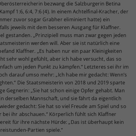
berösterreicherin bezwang die Salzburgerin Betina
pf 1:6, 6:4, 7:6 (4). In einem Achtelfinal-Kracher, der
ummer zuvor sogar Grabher eliminiert hatte) ein
alls jeweils mit dem besseren Ausgang für Klaffner.
l gestanden. „Prinzipiell muss man zwar gegen jeden
smeisterin werden will. Aber sie ist natürlich eine
 befand Klaffner. „Es haben nur ein paar Kleinigkeiten
ht sehr wohl gefühlt, aber ich habe versucht, das so
nfach um jeden Punkt zu kämpfen.“ Letzteres sei ihr im
 doch darauf umso mehr: „Ich habe mir gedacht: Wenn’s
fighten.“ Die Staatsmeisterin von 2018 und 2019 sparte
rige Gegnerin: „Sie hat schon einige Opfer gehabt. Man
n in derselben Mannschaft, und sie fährt da eigentlich
wieder gedacht: Sie hat so viel Freude am Spiel und so
 bei ihr abschauen.“ Körperlich fühlt sich Klaffner
 bereit für ihre nächste Hürde: „Das ist überhaupt kein
reistunden-Partien spiele.“