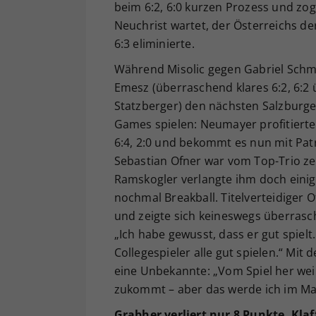
beim 6:2, 6:0 kurzen Prozess und zog
Neuchrist wartet, der Österreichs der
6:3 eliminierte.
Während Misolic gegen Gabriel Schmi
Emesz (überraschend klares 6:2, 6:2
Statzberger) den nächsten Salzburger
Games spielen: Neumayer profitiert
6:4, 2:0 und bekommt es nun mit Pat
Sebastian Ofner war vom Top-Trio ze
Ramskogler verlangte ihm doch einige
nochmal Breakball. Titelverteidiger 
und zeigte sich keineswegs überrasc
„Ich habe gewusst, dass er gut spielt
Collegespieler alle gut spielen.“ Mit
eine Unbekannte: „Vom Spiel her weiß
zukommt – aber das werde ich im Matc
Grabher verliert nur 8 Punkte, Kla