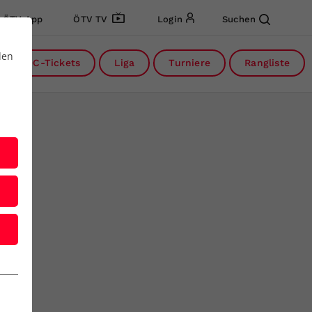
ÖTV App
ÖTV TV
Login
Suchen
den
DC-Tickets
Liga
Turniere
Rangliste