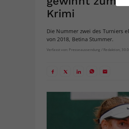
gewinnt zum Au
ei
Krimi
S
Die Nummer zwei des Turniers elim
von 2018, Betina Stummer.
Verfasst von: Presseaussendung / Redaktion, 30.