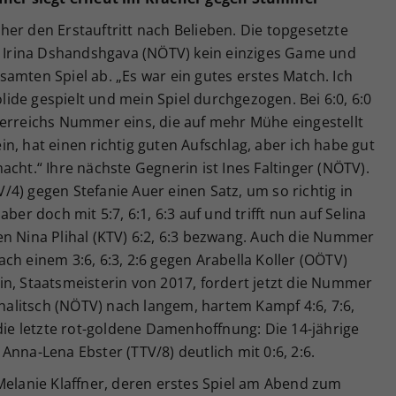
er den Erstauftritt nach Belieben. Die topgesetzte
in Irina Dshandshgava (NÖTV) kein einziges Game und
amten Spiel ab. „Es war ein gutes erstes Match. Ich
de gespielt und mein Spiel durchgezogen. Bei 6:0, 6:0
terreichs Nummer eins, die auf mehr Mühe eingestellt
n, hat einen richtig guten Aufschlag, aber ich habe gut
cht.“ Ihre nächste Gegnerin ist Ines Faltinger (NÖTV).
4) gegen Stefanie Auer einen Satz, um so richtig in
ber doch mit 5:7, 6:1, 6:3 auf und trifft nun auf Selina
en Nina Plihal (KTV) 6:2, 6:3 bezwang. Auch die Nummer
ch einem 3:6, 6:3, 2:6 gegen Arabella Koller (OÖTV)
n, Staatsmeisterin von 2017, fordert jetzt die Nummer
chalitsch (NÖTV) nach langem, hartem Kampf 4:6, 7:6,
 die letzte rot-goldene Damenhoffnung: Die 14-jährige
Anna-Lena Ebster (TTV/8) deutlich mit 0:6, 2:6.
Melanie Klaffner, deren erstes Spiel am Abend zum