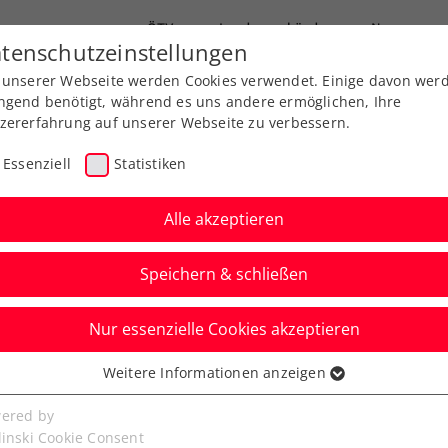
ÖTV
Landesverbände
News
tenschutzeinstellungen
 unserer Webseite werden Cookies verwendet. Einige davon wer
Ausbildung
Services
Über uns
ngend benötigt, während es uns andere ermöglichen, Ihre
zererfahrung auf unserer Webseite zu verbessern.
Essenziell
Statistiken
Alle akzeptieren
Speichern & schließen
Nur essenzielle Cookies akzeptieren
ergie ÖTV-
Weitere Informationen anzeigen
ssenziell
chaften: Klaffner
senzielle Cookies werden für grundlegende Funktionen der
ered by
bseite benötigt. Dadurch ist gewährleistet, dass die Webseite
linski Cookie Consent