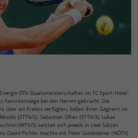
Zweck
generierte ID, für die historische Speicherung
Ihrer vorgenommen Einstellungen, falls der
Webseiten-Betreiber dies eingestellt hat.
Energie ÖTV-Staatsmeisterschaften im TC Sport-Hotel-
s Favoritensiege bei den Herren gebracht. Die
ns über ein Freilos verfügten, ließen ihren Gegnern im
 Misolic (STTV/2), Sebastian Ofner (STTV/3), Lukas
hrist (WTV/5) setzten sich jeweils in zwei Sätzen
s David Pichler machte mit Peter Goldsteiner (NÖTV)