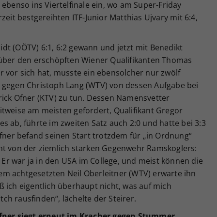
 ebenso ins Viertelfinale ein, wo am Super-Friday
zeit bestgereihten ITF-Junior Matthias Ujvary mit 6:4,
dt (OÖTV) 6:1, 6:2 gewann und jetzt mit Benedikt
 über den erschöpften Wiener Qualifikanten Thomas
 vor sich hat, musste ein ebensolcher nur zwölf
e gegen Christoph Lang (WTV) von dessen Aufgabe bei
rick Ofner (KTV) zu tun. Dessen Namensvetter
itweise am meisten gefordert, Qualifikant Gregor
s ab, führte im zweiten Satz auch 2:0 und hatte bei 3:3
Ofner befand seinen Start trotzdem für „in Ordnung“
ht von der ziemlich starken Gegenwehr Ramskoglers:
. Er war ja in den USA im College, und meist können die
 dem achtgesetzten Neil Oberleitner (WTV) erwarte ihn
 ich eigentlich überhaupt nicht, was auf mich
h rausfinden“, lächelte der Steirer.
ffner siegt erneut im Kracher gegen Stummer