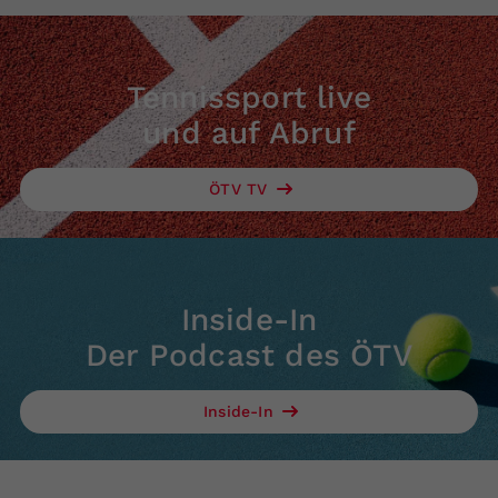
Tennissport live
und auf Abruf
ÖTV TV
Inside-In
Der Podcast des ÖTV
Inside-In