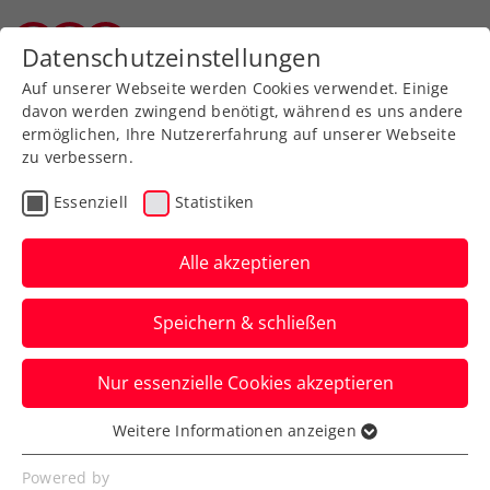
Zurück zur Newsübersicht
Datenschutzeinstellungen
Salzburger Tennisverband
Auf unserer Webseite werden Cookies verwendet. Einige
davon werden zwingend benötigt, während es uns andere
ermöglichen, Ihre Nutzererfahrung auf unserer Webseite
zu verbessern.
Billie Jean King Cup
Essenziell
Statistiken
Billie Jean King Cup:
Kraus mit ÖTV-Mithilfe
Alle akzeptieren
rechtzeitig wieder in
Speichern & schließen
Länderkampf-Form
Nur essenzielle Cookies akzeptieren
Das Alpstar Austria Billie Jean King Cup
Team hat vor dem Duell mit Lettland in
Weitere Informationen anzeigen
Essenziell
Schwechat das Training aufgenommen.
Essenzielle Cookies werden für grundlegende
Powered by