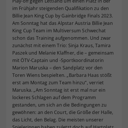
Play-off gegen Lettland um einen Platz in der
Dieser Wert speichert Ihre Consent-
im Frühjahr steigenden Qualifikation zu den
Einstellungen. Unter anderem eine
Billie Jean King Cup by Gainbridge Finals 2023.
zufällig generierte ID, für die
Am Sonntag hat das Alpstar Austria Billie Jean
Zweck
historische Speicherung Ihrer
King Cup Team im Multiversum Schwechat
vorgenommen Einstellungen, falls der
schon das Training aufgenommen. Und zwar
Webseiten-Betreiber dies eingestellt
hat.
zunächst mit einem Trio: Sinja Kraus, Tamira
Paszek und Melanie Klaffner, die – gemeinsam
mit ÖTV-Captain und -Sportkoordinatorin
Marion Maruska – den Sandplatz vor den
Toren Wiens bespielten. „Barbara Haas stößt
erst am Montag zum Team hinzu“, verriet
Maruska. „Am Sonntag ist erst mal nur ein
lockeres Schlagen auf dem Programm
gestanden, um sich an die Bedingungen zu
gewöhnen: an den Court, die Größe der Halle,
das Licht, den Belag. Die meisten unserer
Spielerinnen haben zuletzt doch auf Hartplatz