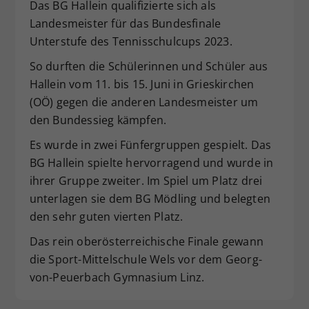
Das BG Hallein qualifizierte sich als
Dieser Wert speichert Ihre Consent-
Landesmeister für das Bundesfinale
Einstellungen. Unter anderem eine
Unterstufe des Tennisschulcups 2023.
zufällig generierte ID, für die
Zweck
historische Speicherung Ihrer
So durften die Schülerinnen und Schüler aus
vorgenommen Einstellungen, falls der
Hallein vom 11. bis 15. Juni in Grieskirchen
Webseiten-Betreiber dies eingestellt
(OÖ) gegen die anderen Landesmeister um
hat.
den Bundessieg kämpfen.
Es wurde in zwei Fünfergruppen gespielt. Das
BG Hallein spielte hervorragend und wurde in
ihrer Gruppe zweiter. Im Spiel um Platz drei
unterlagen sie dem BG Mödling und belegten
den sehr guten vierten Platz.
Das rein oberösterreichische Finale gewann
die Sport-Mittelschule Wels vor dem Georg-
von-Peuerbach Gymnasium Linz.