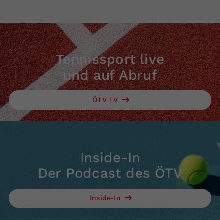
Tennissport live
und auf Abruf
ÖTV TV
Inside-In
Der Podcast des ÖTV
Inside-In