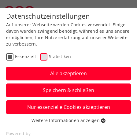
Zurück zur Newsübersicht
Datenschutzeinstellungen
Salzburger Tennisverband
Auf unserer Webseite werden Cookies verwendet. Einige
davon werden zwingend benötigt, während es uns andere
ermöglichen, Ihre Nutzererfahrung auf unserer Webseite
zu verbessern.
Turniere
Verbands-Info
Essenziell
Statistiken
BG Hallein belegt guten
4. Platz
Alle akzeptieren
Bundesfinale Tennisschulcup in
Speichern & schließen
Grieskirchen
Nur essenzielle Cookies akzeptieren
Verfasst von: , 19.06.2023
Weitere Informationen anzeigen
Essenziell
Essenzielle Cookies werden für grundlegende
Powered by