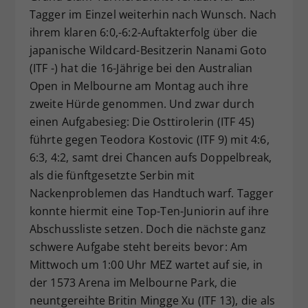
Tagger im Einzel weiterhin nach Wunsch. Nach
Dieser Wert speichert Ihre Consent-
ihrem klaren 6:0,-6:2-Auftakterfolg über die
Einstellungen. Unter anderem eine
zufällig generierte ID, für die
japanische Wildcard-Besitzerin Nanami Goto
Zweck
historische Speicherung Ihrer
(ITF -) hat die 16-Jährige bei den Australian
vorgenommen Einstellungen, falls der
Open in Melbourne am Montag auch ihre
Webseiten-Betreiber dies eingestellt
zweite Hürde genommen. Und zwar durch
hat.
einen Aufgabesieg: Die Osttirolerin (ITF 45)
führte gegen Teodora Kostovic (ITF 9) mit 4:6,
6:3, 4:2, samt drei Chancen aufs Doppelbreak,
als die fünftgesetzte Serbin mit
Nackenproblemen das Handtuch warf. Tagger
konnte hiermit eine Top-Ten-Juniorin auf ihre
Abschussliste setzen. Doch die nächste ganz
schwere Aufgabe steht bereits bevor: Am
Mittwoch um 1:00 Uhr MEZ wartet auf sie, in
der 1573 Arena im Melbourne Park, die
neuntgereihte Britin Mingge Xu (ITF 13), die als