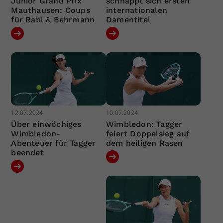
Junior Grand Prix
schnappt sich ersten
Mauthausen: Coups
internationalen
für Rabl & Behrmann
Damentitel
12.07.2024
10.07.2024
Über einwöchiges
Wimbledon: Tagger
Wimbledon-
feiert Doppelsieg auf
Abenteuer für Tagger
dem heiligen Rasen
beendet