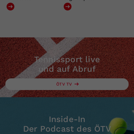
Tennissport live
und auf Abruf
ÖTV TV
Inside-In
Der Podcast des ÖTV