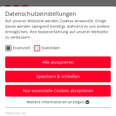
Zurück zur Newsübersicht
Datenschutzeinstellungen
Salzburger Tennisverband
Auf unserer Webseite werden Cookies verwendet. Einige
davon werden zwingend benötigt, während es uns andere
ermöglichen, Ihre Nutzererfahrung auf unserer Webseite
zu verbessern.
ITF
Turniere
Kids & Jugend
Essenziell
Statistiken
Australian Open: Tagger
nimmt Top-10-Juniorin
Alle akzeptieren
raus
Speichern & schließen
Das heimische Nachwuchstalent steht
Nur essenzielle Cookies akzeptieren
hiermit beim Jugend-Grand-Slam in
Melbourne im Achtelfinale.
Weitere Informationen anzeigen
Essenziell
Verfasst von: Manuel Wachta, 21.01.2025
Essenzielle Cookies werden für grundlegende
Powered by