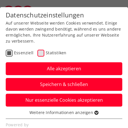
Zurück zur Newsübersicht
Datenschutzeinstellungen
Salzburger Tennisverband
Auf unserer Webseite werden Cookies verwendet. Einige
davon werden zwingend benötigt, während es uns andere
ermöglichen, Ihre Nutzererfahrung auf unserer Webseite
zu verbessern.
Turniere
ATP
Essenziell
Statistiken
Australian Open:
Erler/Miedler nach
Alle akzeptieren
tapferem Kampf
Speichern & schließen
ausgeschieden
Nur essenzielle Cookies akzeptieren
Österreichs Davis-Cup-Doppel unterliegt
in Melbourne zum Auftakt zwei starken
Weitere Informationen anzeigen
Essenziell
Hausherren.
Essenzielle Cookies werden für grundlegende
Powered by