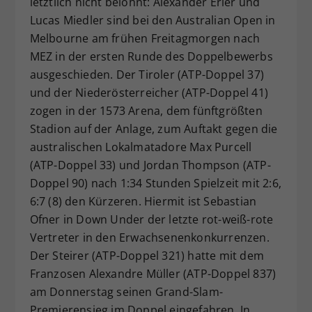
letztlich nicht belohnt: Alexander Erler und
Dieser Wert speichert Ihre Consent-
Lucas Miedler sind bei den Australian Open in
Einstellungen. Unter anderem eine
Melbourne am frühen Freitagmorgen nach
zufällig generierte ID, für die
MEZ in der ersten Runde des Doppelbewerbs
Zweck
historische Speicherung Ihrer
ausgeschieden. Der Tiroler (ATP-Doppel 37)
vorgenommen Einstellungen, falls der
und der Niederösterreicher (ATP-Doppel 41)
Webseiten-Betreiber dies eingestellt
hat.
zogen in der 1573 Arena, dem fünftgrößten
Stadion auf der Anlage, zum Auftakt gegen die
australischen Lokalmatadore Max Purcell
(ATP-Doppel 33) und Jordan Thompson (ATP-
Doppel 90) nach 1:34 Stunden Spielzeit mit 2:6,
6:7 (8) den Kürzeren. Hiermit ist Sebastian
Ofner in Down Under der letzte rot-weiß-rote
Vertreter in den Erwachsenenkonkurrenzen.
Der Steirer (ATP-Doppel 321) hatte mit dem
Franzosen Alexandre Müller (ATP-Doppel 837)
am Donnerstag seinen Grand-Slam-
Premierensieg im Doppel eingefahren. In