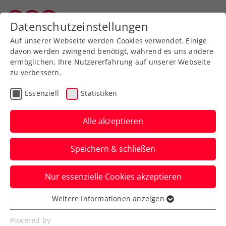
Zurück zur Newsübersicht
Datenschutzeinstellungen
Salzburger Tennisverband
Auf unserer Webseite werden Cookies verwendet. Einige
davon werden zwingend benötigt, während es uns andere
ermöglichen, Ihre Nutzererfahrung auf unserer Webseite
zu verbessern.
Turniere
ATP
Essenziell
Statistiken
ATP Sofia: Viertelfinale –
Ofner dreht Match und
Alle akzeptieren
hält Österreichs Fahne
Speichern & schließen
hoch
Nur essenzielle Cookies akzeptieren
Jurij Rodionov scheidet in der
bulgarischen Hauptstadt hingegen im
Weitere Informationen anzeigen
Essenziell
Achtelfinale knapp aus.
Essenzielle Cookies werden für grundlegende
Powered by