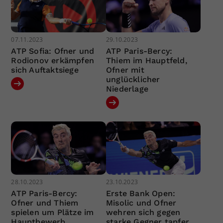
07.11.2023
29.10.2023
ATP Sofia: Ofner und
ATP Paris-Bercy:
Rodionov erkämpfen
Thiem im Hauptfeld,
sich Auftaktsiege
Ofner mit
unglücklicher
Niederlage
28.10.2023
23.10.2023
ATP Paris-Bercy:
Erste Bank Open:
Ofner und Thiem
Misolic und Ofner
spielen um Plätze im
wehren sich gegen
Hauptbewerb
starke Gegner tapfer