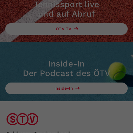
Tennissport live
und auf Abruf
ÖTV TV
Inside-In
Der Podcast des ÖTV
Inside-In