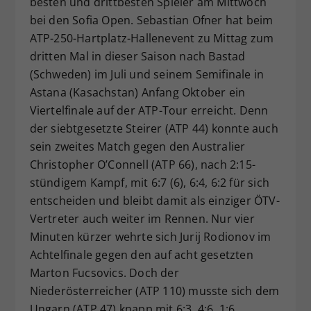
besten und drittbesten Spieler am Mittwoch
Dieser Wert speichert Ihre Consent-
bei den Sofia Open. Sebastian Ofner hat beim
Einstellungen. Unter anderem eine
ATP-250-Hartplatz-Hallenevent zu Mittag zum
zufällig generierte ID, für die
dritten Mal in dieser Saison nach Bastad
Zweck
historische Speicherung Ihrer
(Schweden) im Juli und seinem Semifinale in
vorgenommen Einstellungen, falls der
Astana (Kasachstan) Anfang Oktober ein
Webseiten-Betreiber dies eingestellt
hat.
Viertelfinale auf der ATP-Tour erreicht. Denn
der siebtgesetzte Steirer (ATP 44) konnte auch
sein zweites Match gegen den Australier
Christopher O’Connell (ATP 66), nach 2:15-
stündigem Kampf, mit 6:7 (6), 6:4, 6:2 für sich
entscheiden und bleibt damit als einziger ÖTV-
Vertreter auch weiter im Rennen. Nur vier
Minuten kürzer wehrte sich Jurij Rodionov im
Achtelfinale gegen den auf acht gesetzten
Marton Fucsovics. Doch der
Niederösterreicher (ATP 110) musste sich dem
Ungarn (ATP 47) knapp mit 6:3, 4:6, 1:6