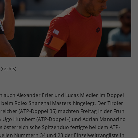
Zweck
generierte ID, für die historische Speicherung
Ihrer vorgenommen Einstellungen, falls der
Webseiten-Betreiber dies eingestellt hat.
(rechts)
n auch Alexander Erler und Lucas Miedler im Doppel
 beim Rolex Shanghai Masters hingelegt. Der Tiroler
reicher (ATP-Doppel 35) machten Freitag in der Früh
n Ugo Humbert (ATP-Doppel -) und Adrian Mannarino
s österreichische Spitzenduo fertigte bei dem ATP-
uellen Nummern 34 und 23 der Einzelweltrangliste in