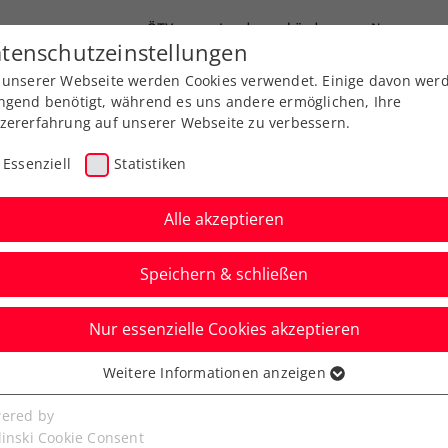
ÖTV
Landesverbände
News
tenschutzeinstellungen
 unserer Webseite werden Cookies verwendet. Einige davon wer
Ausbildung
Services
Über uns
ngend benötigt, während es uns andere ermöglichen, Ihre
zererfahrung auf unserer Webseite zu verbessern.
Essenziell
Statistiken
Alle akzeptieren
Speichern & schließen
Nur essenzielle Cookies akzeptieren
Miedler/Erler stürmen
Weitere Informationen anzeigen
ssenziell
ns Achtelfinale
senzielle Cookies werden für grundlegende Funktionen der
ered by
bseite benötigt. Dadurch ist gewährleistet, dass die Webseite
linski Cookie Consent