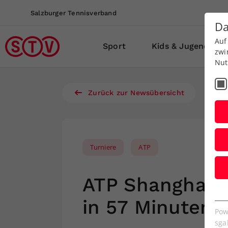
Salzburger Tennisverband
Da
Auf
Sport
Kids & Jugend
zwi
Nut
Zurück zur Newsübersicht
Turniere
ATP
ATP Shanghai: 
E
in 57 Minuten i
Es
Pow
We
sga