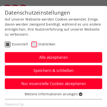
Zurück zur Newsübersicht
Datenschutzeinstellungen
Salzburger Tennisverband
Auf unserer Webseite werden Cookies verwendet. Einige
davon werden zwingend benötigt, während es uns andere
ermöglichen, Ihre Nutzererfahrung auf unserer Webseite
zu verbessern.
Turniere
ATP
Essenziell
Statistiken
ATP Peking: Erler/Miedler
schrammen am
Alle akzeptieren
Halbfinale vorbei
Speichern & schließen
Fürs ÖTV-Davis-Cup-Doppel kommt in der
Nur essenzielle Cookies akzeptieren
chinesischen Hauptstadt im Viertelfinale
das Aus.
Weitere Informationen anzeigen
Essenziell
Verfasst von: Manuel Wachta, 01.10.2023
Essenzielle Cookies werden für grundlegende
Powered by