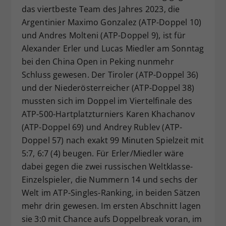
das viertbeste Team des Jahres 2023, die
Dieser Wert speichert Ihre Consent-
Argentinier Maximo Gonzalez (ATP-Doppel 10)
Einstellungen. Unter anderem eine
zufällig generierte ID, für die
und Andres Molteni (ATP-Doppel 9), ist für
Zweck
historische Speicherung Ihrer
Alexander Erler und Lucas Miedler am Sonntag
vorgenommen Einstellungen, falls der
bei den China Open in Peking nunmehr
Webseiten-Betreiber dies eingestellt
Schluss gewesen. Der Tiroler (ATP-Doppel 36)
hat.
und der Niederösterreicher (ATP-Doppel 38)
mussten sich im Doppel im Viertelfinale des
ATP-500-Hartplatzturniers Karen Khachanov
(ATP-Doppel 69) und Andrey Rublev (ATP-
Doppel 57) nach exakt 99 Minuten Spielzeit mit
5:7, 6:7 (4) beugen. Für Erler/Miedler wäre
dabei gegen die zwei russischen Weltklasse-
Einzelspieler, die Nummern 14 und sechs der
Welt im ATP-Singles-Ranking, in beiden Sätzen
mehr drin gewesen. Im ersten Abschnitt lagen
sie 3:0 mit Chance aufs Doppelbreak voran, im