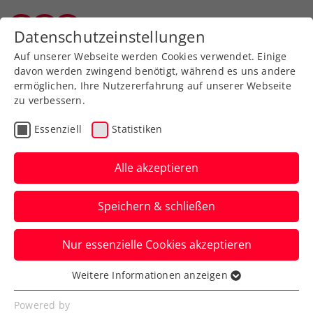
Zurück zur Newsübersicht
Datenschutzeinstellungen
Salzburger Tennisverband
Auf unserer Webseite werden Cookies verwendet. Einige
davon werden zwingend benötigt, während es uns andere
ermöglichen, Ihre Nutzererfahrung auf unserer Webseite
zu verbessern.
ATP
WTA
ITF
Turniere
Essenziell
Statistiken
Kids & Jugend
Senioren
Alle akzeptieren
ATP Brisbane: Miedler
Speichern & schließen
startet Saison 2026 mit
Titelgewinn
Nur essenzielle Cookies akzeptieren
Das ÖTV-Ass schlägt mit Francisco Cabral
Weitere Informationen anzeigen
Essenziell
im Endspiel die im Moment beste
Essenzielle Cookies werden für grundlegende
Powered by
Doppelpaarung der Welt.