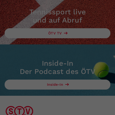
Tennissport live
und auf Abruf
ÖTV TV
Inside-In
Der Podcast des ÖTV
Inside-In