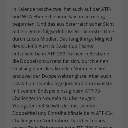
Dieser Wert speichert Ihre Consent-
In Kalenderwoche zwei hat auch auf der ATP-
Einstellungen. Unter anderem eine
und WTA-Ebene die neue Saison so richtig
zufällig generierte ID, für die
begonnen. Und das aus österreichischer Sicht
Zweck
historische Speicherung Ihrer
mit einigen Erfolgserlebnissen – in erster Linie
vorgenommen Einstellungen, falls der
Webseiten-Betreiber dies eingestellt
durch Lucas Miedler. Das langjährige Mitglied
hat.
des KURIER Austria Davis Cup Teams
entschied beim ATP-250-Turnier in Brisbane
die Doppelkonkurrenz für sich, durch einen
Finalsieg über die aktuellen Nummern eins
und zwei der Doppelweltrangliste. Aber auch
Davis-Cup-Teamkollege Jurij Rodionov wusste
mit seinem Endspieleinzug beim ATP-75-
Challenger in Nouméa zu überzeugen,
Youngster Joel Schwärzler mit seinem
Doppeltitel und Einzelhalbfinale beim ATP-50-
Challenger in Nonthaburi. Darüber hinaus
gelang Thilo Behrmann beim ITF-J300-Event in