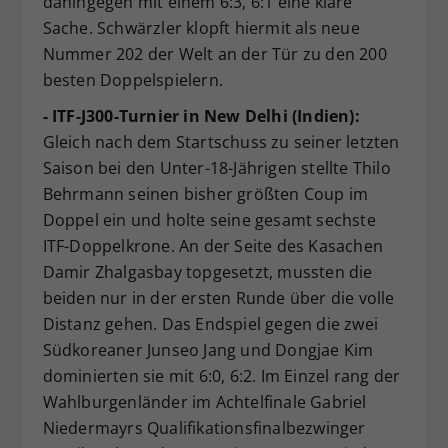
dahingegen mit einem 6:3, 6:1 eine klare
Sache. Schwärzler klopft hiermit als neue
Nummer 202 der Welt an der Tür zu den 200
besten Doppelspielern.
- ITF-J300-Turnier in New Delhi (Indien):
Gleich nach dem Startschuss zu seiner letzten
Saison bei den Unter-18-Jährigen stellte Thilo
Behrmann seinen bisher größten Coup im
Doppel ein und holte seine gesamt sechste
ITF-Doppelkrone. An der Seite des Kasachen
Damir Zhalgasbay topgesetzt, mussten die
beiden nur in der ersten Runde über die volle
Distanz gehen. Das Endspiel gegen die zwei
Südkoreaner Junseo Jang und Dongjae Kim
dominierten sie mit 6:0, 6:2. Im Einzel rang der
Wahlburgenländer im Achtelfinale Gabriel
Niedermayrs Qualifikationsfinalbezwinger