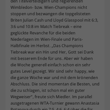
den Titelverteidigern und regierenden
Wimbledon- bzw. Wien-Champions nicht
stoppen und bezwangen die topgelisteten
Briten Julian Cash und Lloyd Glasspool mit 6:3,
3:6 und 10:8 im Match Tiebreak – eine
geglückte Revanche für die beiden
Niederlagen im Wien-Finale und Paris-
Halbfinale im Herbst. „Das Champions
Tiebreak war ein Hin und Her, Gott sei Dank
mit besserem Ende für uns. Aber wir haben
die Woche generell einfach schon ein sehr
gutes Level gezeigt. Wir sind sehr happy, wie
die ganze Woche war und mit dem krönenden
Abschluss. Die sind momentan die Besten, und
die zu schlagen, ist schon mal ein guter
Wegweiser“, freute sich Miedler. Im parallel
ausgetragenen WTA-Turnier gewann Anastasia
Potapova durch ein 7:5, 4:6, 6:4 über die für