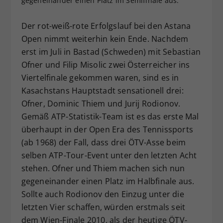
gegeneinander einen Platz im Semifinale aus.
Dieser Wert speichert Ihre Consent-
Einstellungen. Unter anderem eine
Der rot-weiß-rote Erfolgslauf bei den Astana
zufällig generierte ID, für die
Open nimmt weiterhin kein Ende. Nachdem
Zweck
historische Speicherung Ihrer
erst im Juli in Bastad (Schweden) mit Sebastian
vorgenommen Einstellungen, falls der
Ofner und Filip Misolic zwei Österreicher ins
Webseiten-Betreiber dies eingestellt
Viertelfinale gekommen waren, sind es in
hat.
Kasachstans Hauptstadt sensationell drei:
Ofner, Dominic Thiem und Jurij Rodionov.
Gemäß ATP-Statistik-Team ist es das erste Mal
überhaupt in der Open Era des Tennissports
(ab 1968) der Fall, dass drei ÖTV-Asse beim
selben ATP-Tour-Event unter den letzten Acht
stehen. Ofner und Thiem machen sich nun
gegeneinander einen Platz im Halbfinale aus.
Sollte auch Rodionov den Einzug unter die
letzten Vier schaffen, würden erstmals seit
dem Wien-Finale 2010, als der heutige ÖTV-