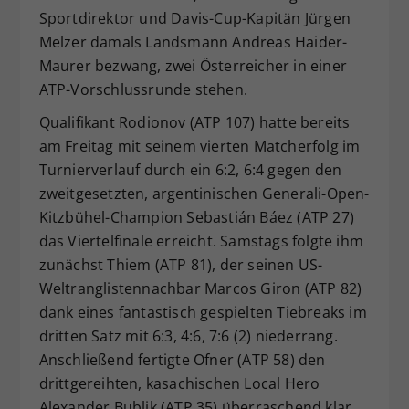
Sportdirektor und Davis-Cup-Kapitän Jürgen
Melzer damals Landsmann Andreas Haider-
Maurer bezwang, zwei Österreicher in einer
ATP-Vorschlussrunde stehen.
Qualifikant Rodionov (ATP 107) hatte bereits
am Freitag mit seinem vierten Matcherfolg im
Turnierverlauf durch ein 6:2, 6:4 gegen den
zweitgesetzten, argentinischen Generali-Open-
Kitzbühel-Champion Sebastián Báez (ATP 27)
das Viertelfinale erreicht. Samstags folgte ihm
zunächst Thiem (ATP 81), der seinen US-
Weltranglistennachbar Marcos Giron (ATP 82)
dank eines fantastisch gespielten Tiebreaks im
dritten Satz mit 6:3, 4:6, 7:6 (2) niederrang.
Anschließend fertigte Ofner (ATP 58) den
drittgereihten, kasachischen Local Hero
Alexander Bublik (ATP 35) überraschend klar