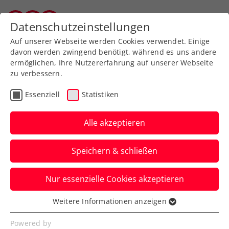
Zurück zur Newsübersicht
Datenschutzeinstellungen
Salzburger Tennisverband
Auf unserer Webseite werden Cookies verwendet. Einige
davon werden zwingend benötigt, während es uns andere
ermöglichen, Ihre Nutzererfahrung auf unserer Webseite
zu verbessern.
Turniere
ATP
Essenziell
Statistiken
ATP Astana: Thiem und
Ofner fixieren
Alle akzeptieren
Viertelfinalduell und ÖTV-
Speichern & schließen
Historie
Nur essenzielle Cookies akzeptieren
Mit Jurij Rodionov stehen erstmals in der
Open Era drei Österreicher im
Weitere Informationen anzeigen
Essenziell
Viertelfinale eines ATP-Turniers.
Essenzielle Cookies werden für grundlegende
Powered by