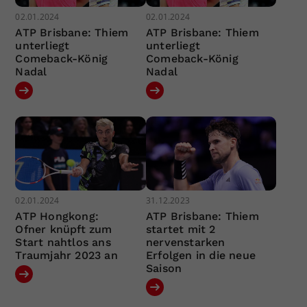
02.01.2024
02.01.2024
ATP Brisbane: Thiem
ATP Brisbane: Thiem
unterliegt
unterliegt
Comeback-König
Comeback-König
Nadal
Nadal
02.01.2024
31.12.2023
ATP Hongkong:
ATP Brisbane: Thiem
Ofner knüpft zum
startet mit 2
Start nahtlos ans
nervenstarken
Traumjahr 2023 an
Erfolgen in die neue
Saison