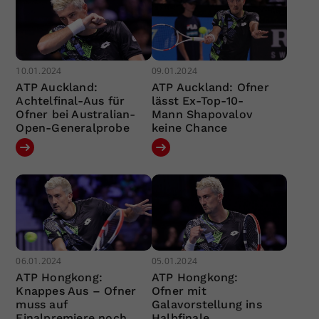
10.01.2024
09.01.2024
ATP Auckland:
ATP Auckland: Ofner
Achtelfinal-Aus für
lässt Ex-Top-10-
Ofner bei Australian-
Mann Shapovalov
Open-Generalprobe
keine Chance
06.01.2024
05.01.2024
ATP Hongkong:
ATP Hongkong:
Knappes Aus – Ofner
Ofner mit
muss auf
Galavorstellung ins
Finalpremiere noch
Halbfinale