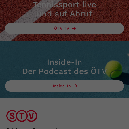
Tennissport live
und auf Abruf
ÖTV TV
Inside-In
Der Podcast des ÖTV
Inside-In